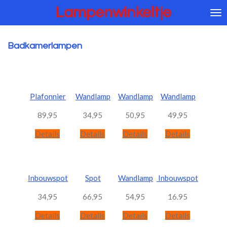
Lampenwinkeltje
Ga
direct
naar
de
Badkamerlampen
hoofdinhoud
Plafonnier
Wandlamp
Wandlamp
Wandlamp
89,95
34,95
50,95
49,95
Details
Details
Details
Details
Inbouwspot
Spot
Wandlamp
Inbouwspot
34,95
66,95
54,95
16.95
Details
Details
Details
Details